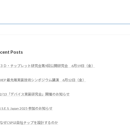
cent Posts
３Ｄ・チップレット研究会第9回公開研究会 6月19日（金）
JIEP 最先端実装技術シンポジウム講演 6月12日（金）
2/13「デバイス実装研究会」開催のお知らせ
I.S.E.S. Japan 2025 参加のお知らせ
なぜCSPは自社チップを設計するのか