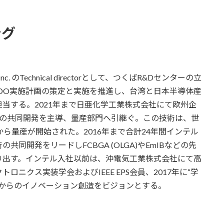
ング
r Inc. のTechnical directorとして、つくばR&Dセンターの立
DO実施計画の策定と実施を推進し、台湾と日本半導体産
当する。2021年まで日亜化学工業株式会社にて欧州企
D headlampの共同開発を主導、量産部門へ引継ぐ。この技術は、世
4年から量産が開始された。2016年まで合計24年間インテル
同開発をリードしFCBGA (OLGA)やEmIBなどの先
り出す。インテル入社以前は、沖電気工業株式会社にて高
ニクス実装学会およびIEEE EPS会員、2017年に“学
日本からのイノベーション創造をビジョンとする。