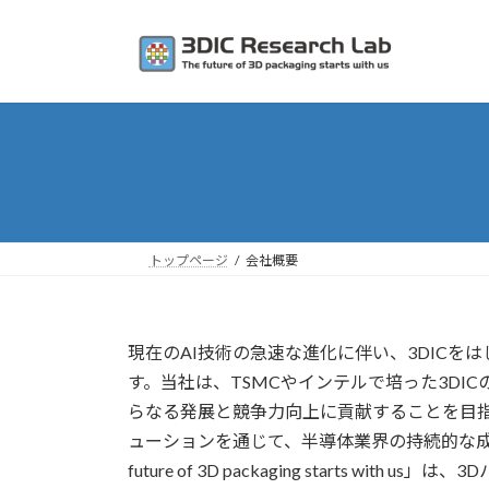
コ
ナ
ン
ビ
テ
ゲ
ン
ー
ツ
シ
へ
ョ
ス
ン
キ
に
ッ
移
プ
動
トップページ
会社概要
現在のAI技術の急速な進化に伴い、3DIC
す。当社は、TSMCやインテルで培った3DI
らなる発展と競争力向上に貢献することを目
ューションを通じて、半導体業界の持続的な成
future of 3D packaging starts 