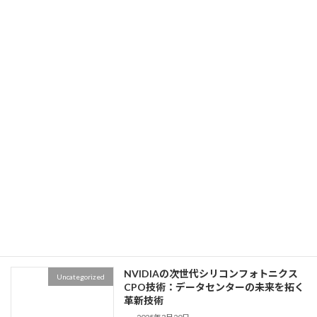
なぜCSPは自社チップを設計するのか
Uncategorized
2025年10月29日
【イベントレポート】SEMI Taiwan
Uncategorized
2025
2025年10月1日
講演のお知らせ
Uncategorized
2025年10月1日
NVIDIAの次世代シリコンフォトニクス
Uncategorized
CPO技術：データセンターの未来を拓く
革新技術